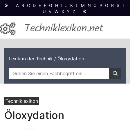
A
B
C
D
E
F
G
H
I
J
K
L
M
N
O
P
Q
R
S
T
U
V
W
X
Y
Z
Techniklexikon.net
Lexikon der Technik
/ Öloxydation
Techniklexikon
Öloxydation