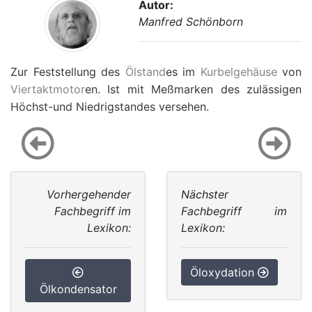
Autor:
Manfred Schönborn
Zur Feststellung des
Ölstand
es im
Kurbelgehäuse
von
Viertaktmotor
en. Ist mit Meßmarken des zulässigen
Höchst-und Niedrigstandes versehen.
Vorhergehender
Nächster
Fachbegriff im
Fachbegriff im
Lexikon:
Lexikon:
Öloxydation
Ölkondensator