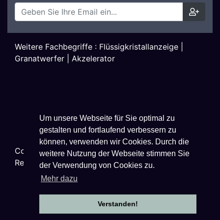
Weitere Fachbegriffe :
Flüssigkristallanzeige
|
Granatwerfer
|
Akzelerator
Um unsere Webseite für Sie optimal zu
gestalten und fortlaufend verbessern zu
können, verwenden wir Cookies. Durch die
Copyright ©
2026
Techniklexikon.net - All Rights
weitere Nutzung der Webseite stimmen Sie
Reserved.
der Verwendung von Cookies zu.
Mehr dazu
Verstanden!
Datenschutzhinweise
|
Impressum
|
Nutzungsbestimmungen