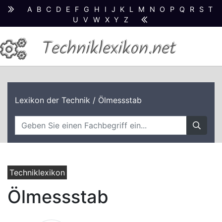
A
B
C
D
E
F
G
H
I
J
K
L
M
N
O
P
Q
R
S
T
U
V
W
X
Y
Z
Techniklexikon.net
Lexikon der Technik
/ Ölmessstab
Techniklexikon
Ölmessstab