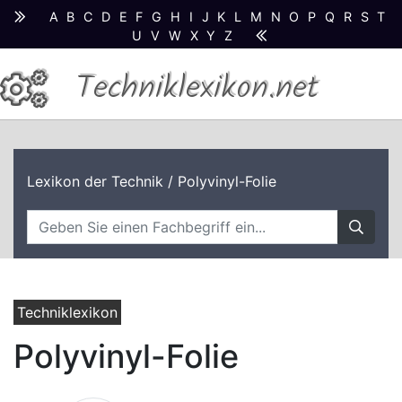
A
B
C
D
E
F
G
H
I
J
K
L
M
N
O
P
Q
R
S
T
U
V
W
X
Y
Z
Techniklexikon.net
Lexikon der Technik
/ Polyvinyl-Folie
Techniklexikon
Polyvinyl-Folie