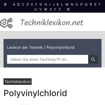
A
B
C
D
E
F
G
H
I
J
K
L
M
N
O
P
Q
R
S
T
U
V
W
X
Y
Z
Techniklexikon.net
Lexikon der Technik
/ Polyvinylchlorid
Techniklexikon
Polyvinylchlorid