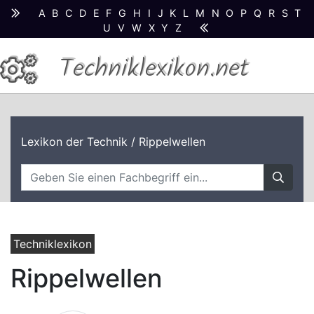
A
B
C
D
E
F
G
H
I
J
K
L
M
N
O
P
Q
R
S
T
U
V
W
X
Y
Z
Techniklexikon.net
Lexikon der Technik
/ Rippelwellen
Techniklexikon
Rippelwellen