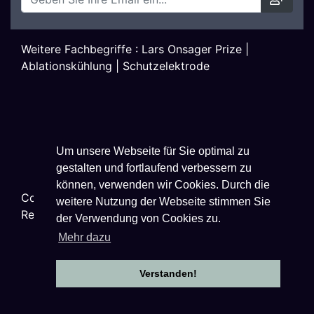
Weitere Fachbegriffe :
Lars Onsager Prize
|
Ablationskühlung
|
Schutzelektrode
Um unsere Webseite für Sie optimal zu
gestalten und fortlaufend verbessern zu
können, verwenden wir Cookies. Durch die
Copyright ©
2026
Techniklexikon.net - All Rights
weitere Nutzung der Webseite stimmen Sie
Reserved.
der Verwendung von Cookies zu.
Mehr dazu
Verstanden!
Datenschutzhinweise
|
Impressum
|
Nutzungsbestimmungen