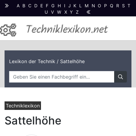
A
B
C
D
E
F
G
H
I
J
K
L
M
N
O
P
Q
R
S
T
U
V
W
X
Y
Z
Techniklexikon.net
Lexikon der Technik
/ Sattelhöhe
Techniklexikon
Sattelhöhe