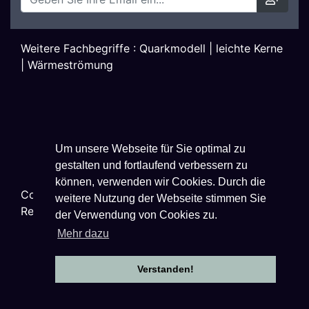
Weitere Fachbegriffe :
Quarkmodell
|
leichte Kerne
|
Wärmeströmung
Um unsere Webseite für Sie optimal zu
gestalten und fortlaufend verbessern zu
können, verwenden wir Cookies. Durch die
Copyright ©
2026
Techniklexikon.net - All Rights
weitere Nutzung der Webseite stimmen Sie
Reserved.
der Verwendung von Cookies zu.
Mehr dazu
Verstanden!
Datenschutzhinweise
|
Impressum
|
Nutzungsbestimmungen