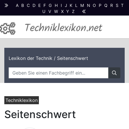
A
B
C
D
E
F
G
H
I
J
K
L
M
N
O
P
Q
R
S
T
U
V
W
X
Y
Z
Techniklexikon.net
Lexikon der Technik
/ Seitenschwert
Techniklexikon
Seitenschwert