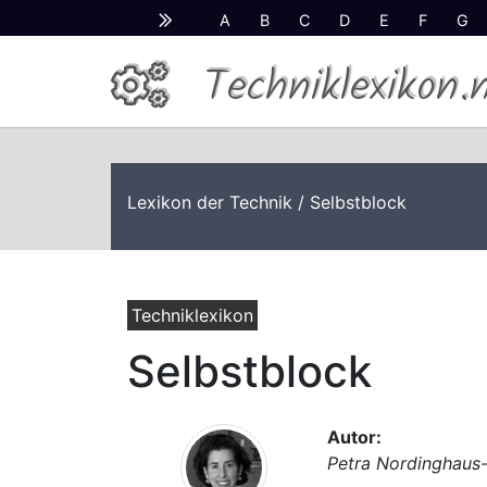
A
B
C
D
E
F
G
Techniklexikon.
Lexikon der Technik
/ Selbstblock
Techniklexikon
Selbstblock
Autor:
Petra Nordinghaus