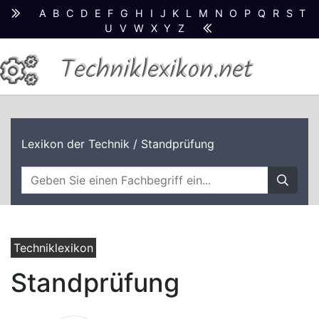
A
B
C
D
E
F
G
H
I
J
K
L
M
N
O
P
Q
R
S
T
U
V
W
X
Y
Z
Techniklexikon.net
Lexikon der Technik
/ Standprüfung
Techniklexikon
Standprüfung