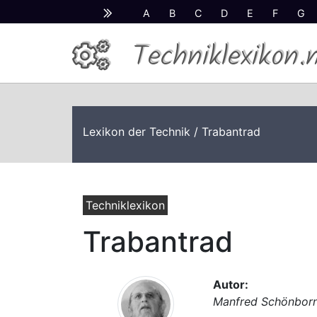
A
B
C
D
E
F
G
Techniklexikon.
Lexikon der Technik
/ Trabantrad
Techniklexikon
Trabantrad
Autor:
Manfred Schönbor