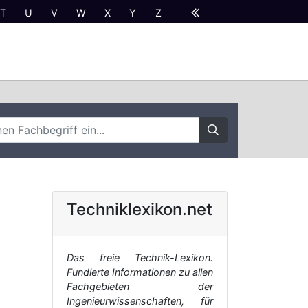
T
U
V
W
X
Y
Z
Techniklexikon.net
Das freie Technik-Lexikon.
Fundierte Informationen zu allen
Fachgebieten der
Ingenieurwissenschaften, für