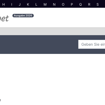
H
I
J
K
L
M
N
O
P
Q
R
S
net
Ausgabe
2026
n