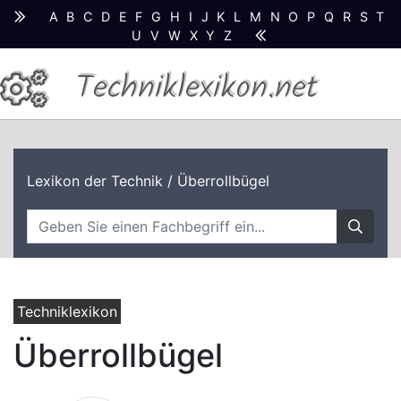
A
B
C
D
E
F
G
H
I
J
K
L
M
N
O
P
Q
R
S
T
U
V
W
X
Y
Z
Techniklexikon.net
Lexikon der Technik
/ Überrollbügel
Techniklexikon
Überrollbügel