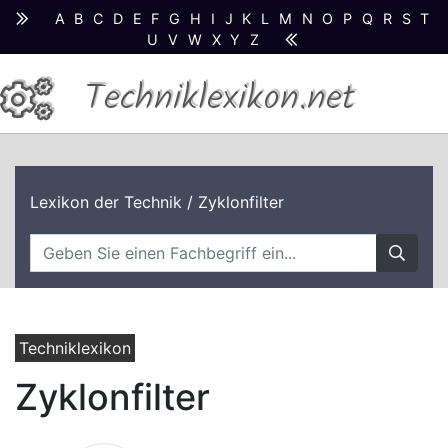
A
B
C
D
E
F
G
H
I
J
K
L
M
N
O
P
Q
R
S
T
U
V
W
X
Y
Z
Techniklexikon.net
Lexikon der Technik
/ Zyklonfilter
Techniklexikon
Zyklonfilter