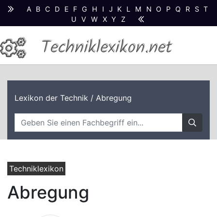
A
B
C
D
E
F
G
H
I
J
K
L
M
N
O
P
Q
R
S
T
U
V
W
X
Y
Z
Techniklexikon.net
Lexikon der Technik
/ Abregung
Techniklexikon
Abregung