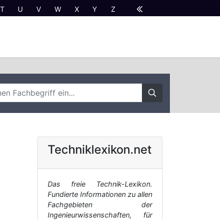
T
U
V
W
X
Y
Z
Techniklexikon.net
Das freie Technik-Lexikon.
Fundierte Informationen zu allen
Fachgebieten der
Ingenieurwissenschaften, für