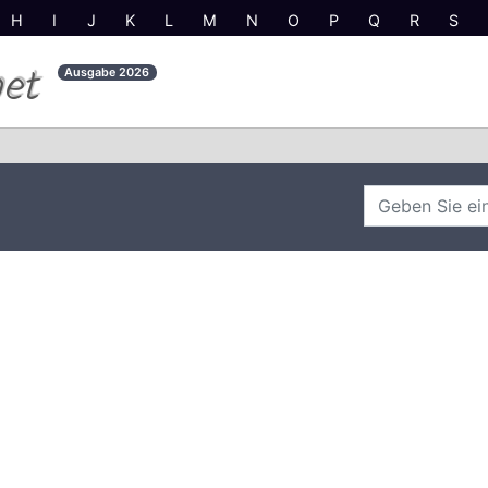
H
I
J
K
L
M
N
O
P
Q
R
S
net
Ausgabe
2026