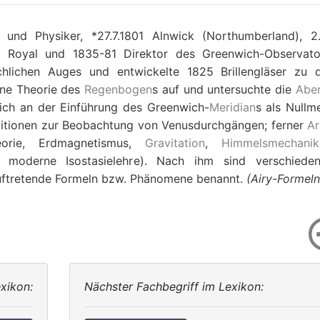
und Physiker, *27.7.1801 Alnwick (Northumberland), 2.
r Royal und 1835-81 Direktor des Greenwich-Observato
lichen Auges und entwickelte 1825 Brillengläser zu 
ene Theorie des
Regenbogen
s auf und untersuchte die
Aber
ich an der Einführung des Greenwich-
Meridian
s als Nullm
editionen zur Beobachtung von Venusdurchgängen; ferner
Ar
heorie, Erdmagnetismus,
Gravitation
,
Himmelsmechanik
 moderne Isostasielehre). Nach ihm sind verschiede
ftretende Formeln bzw. Phänomene benannt.
(Airy-Formeln
xikon:
Nächster Fachbegriff im Lexikon: