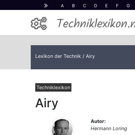
A
B
C
D
E
F
G
Techniklexikon.
Lexikon der Technik
/ Airy
Techniklexikon
Airy
Autor:
Hermann Loring