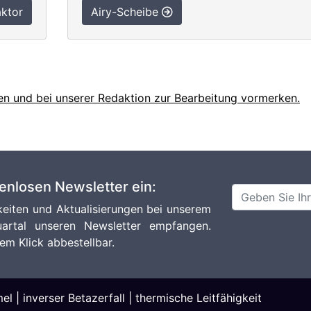
ktor
Airy-Scheibe
en und bei unserer Redaktion zur Bearbeitung vormerken.
tenlosen Newsletter ein:
eiten und Aktualisierungen bei unserem
artal unseren Newsletter empfangen.
em Klick abbestellbar.
mel
|
inverser Betazerfall
|
thermische Leitfähigkeit