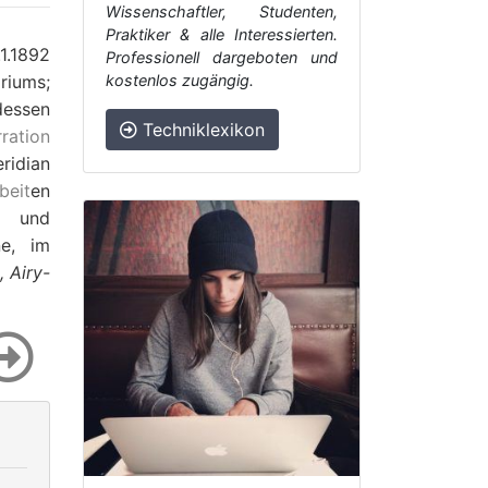
Wissenschaftler, Studenten,
Praktiker & alle Interessierten.
1.1892
Professionell dargeboten und
riums;
kostenlos zugängig.
dessen
Techniklexikon
ration
eridian
beit
en
und
ne, im
,
Airy-