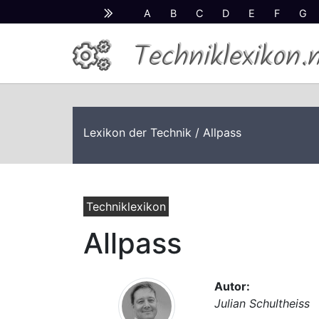
A
B
C
D
E
F
G
Techniklexikon.
Lexikon der Technik
/ Allpass
Techniklexikon
Allpass
Autor:
Julian Schultheiss