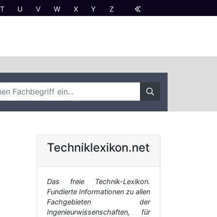
T
U
V
W
X
Y
Z
Techniklexikon.net
Das freie Technik-Lexikon.
Fundierte Informationen zu allen
Fachgebieten der
Ingenieurwissenschaften, für