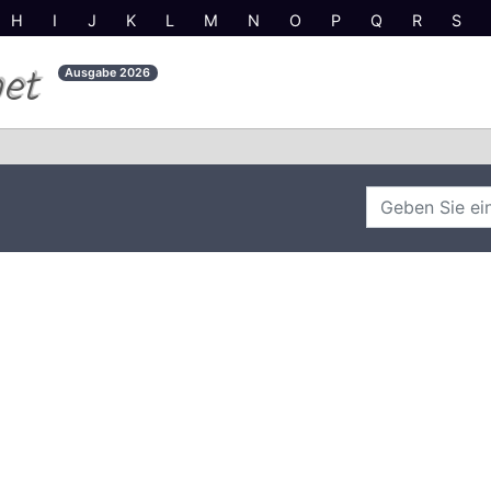
H
I
J
K
L
M
N
O
P
Q
R
S
net
Ausgabe
2026