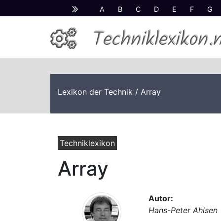
A
B
C
D
E
F
G
Techniklexikon.
Lexikon der Technik
/ Array
Techniklexikon
Array
Autor:
Hans-Peter Ahlsen