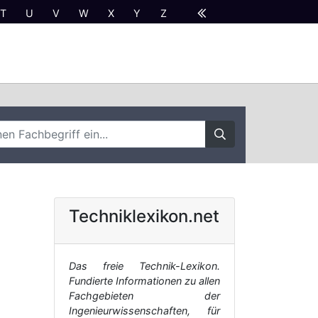
T
U
V
W
X
Y
Z
Techniklexikon.net
Das freie Technik-Lexikon.
Fundierte Informationen zu allen
Fachgebieten der
Ingenieurwissenschaften, für