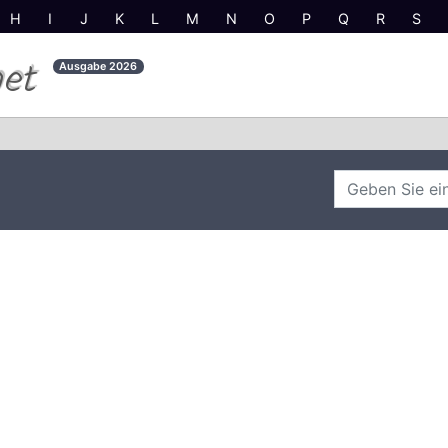
H
I
J
K
L
M
N
O
P
Q
R
S
net
Ausgabe
2026