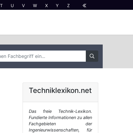
T
U
V
W
X
Y
Z
Techniklexikon.net
Das freie Technik-Lexikon.
Fundierte Informationen zu allen
Fachgebieten der
Ingenieurwissenschaften, für