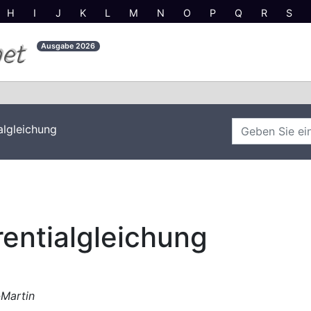
H
I
J
K
L
M
N
O
P
Q
R
S
net
Ausgabe
2026
algleichung
rentialgleichung
-Martin