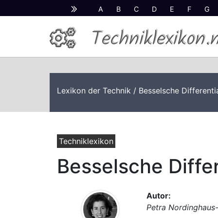
A
B
C
D
E
F
G
Techniklexikon.
Lexikon der Technik
/ Besselsche Differenti
Techniklexikon
Besselsche Diffe
Autor:
Petra Nordinghaus