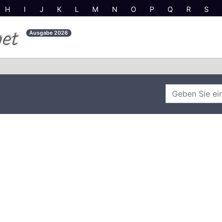
H
I
J
K
L
M
N
O
P
Q
R
S
net
Ausgabe
2026