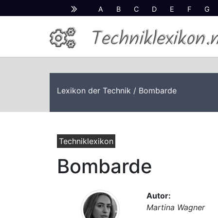
A
B
C
D
E
F
G
Techniklexikon.
Lexikon der Technik
/ Bombarde
Techniklexikon
Bombarde
Autor:
Martina Wagner