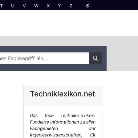
T
U
V
W
X
Y
Z
Techniklexikon.net
Das freie Technik-Lexikon.
Fundierte Informationen zu allen
Fachgebieten der
Ingenieurwissenschaften, für