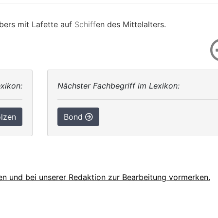
ibers mit Lafette auf
Schiff
en des Mittelalters.
xikon:
Nächster Fachbegriff im Lexikon:
lzen
Bond
en und bei unserer Redaktion zur Bearbeitung vormerken.