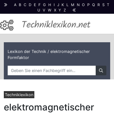
A
B
C
D
E
F
G
H
I
J
K
L
M
N
O
P
Q
R
S
T
U
V
W
X
Y
Z
Techniklexikon.net
Lexikon der Technik
/ elektromagnetischer
Formfaktor
Techniklexikon
elektromagnetischer