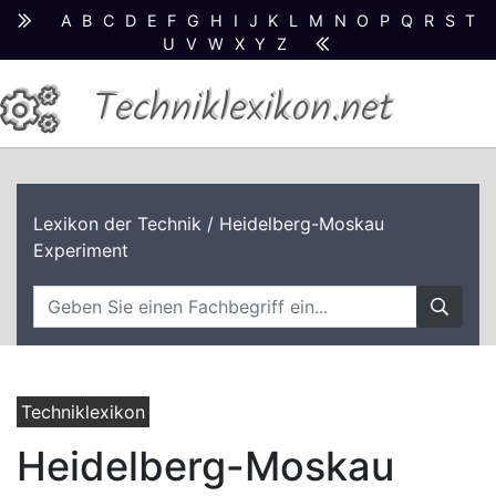
A
B
C
D
E
F
G
H
I
J
K
L
M
N
O
P
Q
R
S
T
U
V
W
X
Y
Z
Techniklexikon.net
Lexikon der Technik
/ Heidelberg-Moskau
Experiment
Techniklexikon
Heidelberg-Moskau