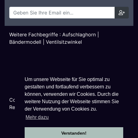
Weitere Fachbegriffe :
Aufschlaghorn
|
Bändermodell
|
Ventilsitzwinkel
Um unsere Webseite für Sie optimal zu
gestalten und fortlaufend verbessern zu
können, verwenden wir Cookies. Durch die
Copyright ©
2026
Techniklexikon.net - All Rights
weitere Nutzung der Webseite stimmen Sie
Reserved.
der Verwendung von Cookies zu.
Mehr dazu
Verstanden!
Datenschutzhinweise
|
Impressum
|