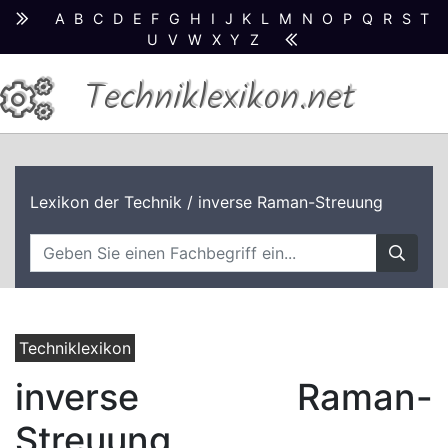
A
B
C
D
E
F
G
H
I
J
K
L
M
N
O
P
Q
R
S
T
U
V
W
X
Y
Z
Techniklexikon.net
Lexikon der Technik
/ inverse Raman-Streuung
Techniklexikon
inverse Raman-
Streuung