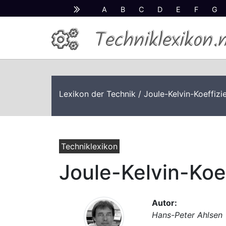
A
B
C
D
E
F
G
Techniklexikon.
Lexikon der Technik
/ Joule-Kelvin-Koeffizi
Techniklexikon
Joule-Kelvin-Koef
Autor:
Hans-Peter Ahlsen