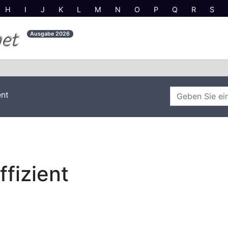
H
I
J
K
L
M
N
O
P
Q
R
S
net
Ausgabe
2026
ent
fizient