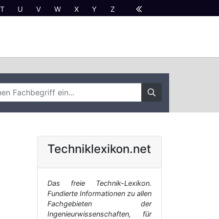
T
U
V
W
X
Y
Z
Techniklexikon.net
Das freie Technik-Lexikon.
Fundierte Informationen zu allen
Fachgebieten der
Ingenieurwissenschaften, für