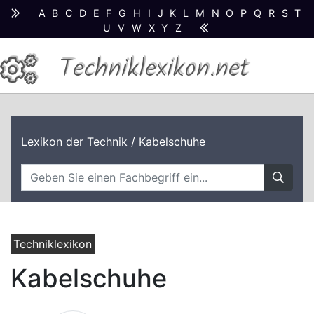
A
B
C
D
E
F
G
H
I
J
K
L
M
N
O
P
Q
R
S
T
U
V
W
X
Y
Z
Techniklexikon.net
Lexikon der Technik
/ Kabelschuhe
Techniklexikon
Kabelschuhe