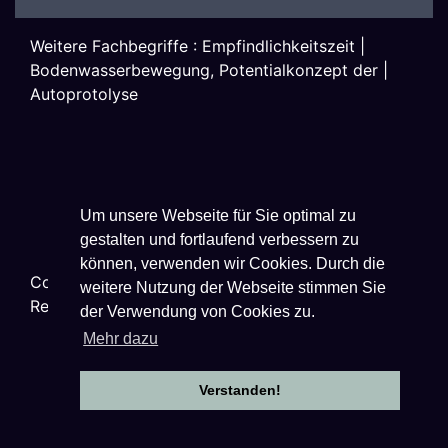
Weitere Fachbegriffe :
Empfindlichkeitszeit
|
Bodenwasserbewegung, Potentialkonzept der
|
Autoprotolyse
Um unsere Webseite für Sie optimal zu
gestalten und fortlaufend verbessern zu
können, verwenden wir Cookies. Durch die
Copyright ©
2026
Techniklexikon.net - All Rights
weitere Nutzung der Webseite stimmen Sie
Reserved.
der Verwendung von Cookies zu.
Mehr dazu
Verstanden!
Datenschutzhinweise
|
Impressum
|
Nutzungsbestimmungen