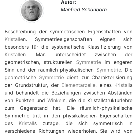
Autor:
Manfred Schönborn
Beschreibung der symmetrischen Eigenschaften von
Kristalle
n. Symmetrieeigenschaften eignen sich
besonders für die systematische Klassifizierung von
Kristalle
n. Man unterscheidet zwischen der
geometrischen, strukturellen
Symmetrie
im engeren
Sinn und der räumlich-physikalischen
Symmetrie
. Die
geometrische
Symmetrie
dient zur Charakterisierung
der Grundstruktur, der
Elementarzelle
, eines
Kristall
s
und behandelt die Beziehungen zwischen Abständen
von Punkten und
Winkel
n, die die Kristallstrukturlehre
zum Gegenstand hat. Die räumlich-physikalische
Symmetrie tritt in den physikalischen Eigenschaften
des
Kristall
s zutage, die sich symmetrisch in
verschiedene Richtungen wiederholen. Sie wird von