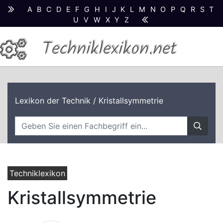
A
B
C
D
E
F
G
H
I
J
K
L
M
N
O
P
Q
R
S
T
U
V
W
X
Y
Z
Techniklexikon.net
Lexikon der Technik
/ Kristallsymmetrie
Techniklexikon
Kristallsymmetrie