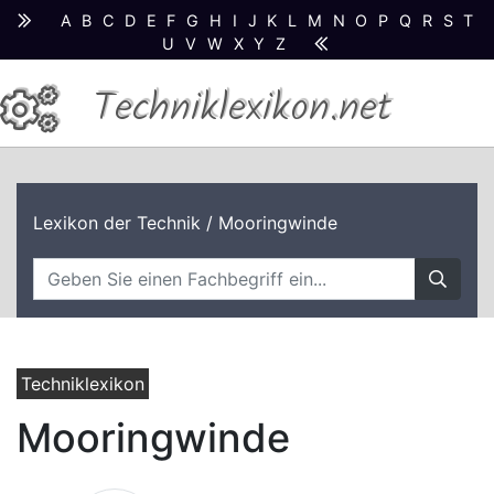
A
B
C
D
E
F
G
H
I
J
K
L
M
N
O
P
Q
R
S
T
U
V
W
X
Y
Z
Techniklexikon.net
Lexikon der Technik
/ Mooringwinde
Techniklexikon
Mooringwinde