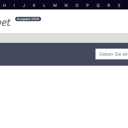
H
I
J
K
L
M
N
O
P
Q
R
S
net
Ausgabe
2026