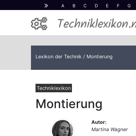
A
B
C
D
E
F
G
Techniklexikon.
Lexikon der Technik
/ Montierung
Techniklexikon
Montierung
Autor:
Martina Wagner