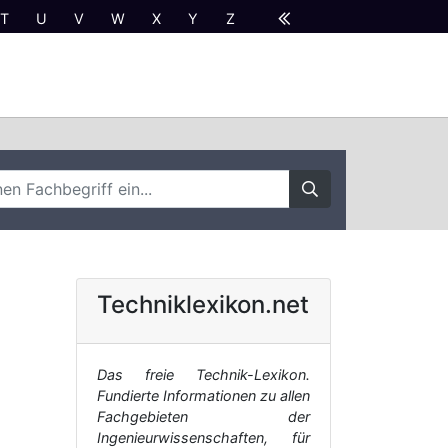
T
U
V
W
X
Y
Z
Techniklexikon.net
Das freie Technik-Lexikon.
Fundierte Informationen zu allen
Fachgebieten der
Ingenieurwissenschaften, für