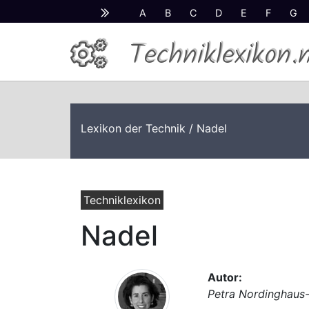
A
B
C
D
E
F
G
Techniklexikon.
Lexikon der Technik
/ Nadel
Techniklexikon
Nadel
Autor:
Petra Nordinghaus