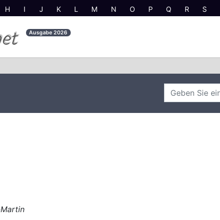
H
I
J
K
L
M
N
O
P
Q
R
S
net
Ausgabe
2026
-Martin