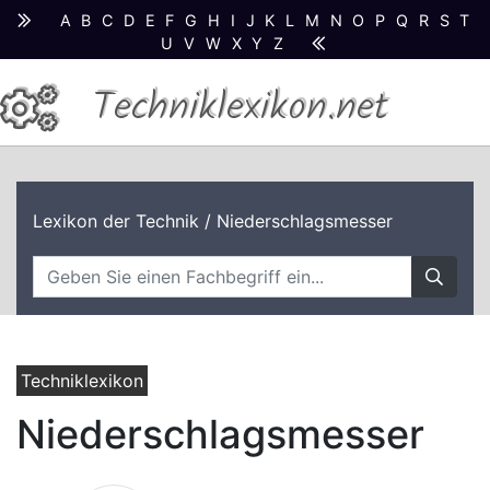
A
B
C
D
E
F
G
H
I
J
K
L
M
N
O
P
Q
R
S
T
U
V
W
X
Y
Z
Techniklexikon.net
Lexikon der Technik
/ Niederschlagsmesser
Techniklexikon
Niederschlagsmesser