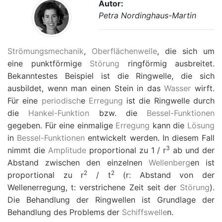
Autor:
Petra Nordinghaus-Martin
Strömungsmechanik
,
Oberflächenwelle
, die sich um
eine punktförmige
Störung
ringförmig ausbreitet.
Bekanntestes Beispiel ist die Ringwelle, die sich
ausbildet, wenn man einen Stein in das
Wasser
wirft.
Für eine
periodisch
e
Erregung
ist die Ringwelle durch
die
Hankel-Funktion
bzw. die
Bessel-Funktionen
gegeben. Für eine einmalige
Erregung
kann die
Lösung
in
Bessel-Funktionen
entwickelt werden. In diesem Fall
3
nimmt die
Amplitude
proportional zu 1 /
r
ab und der
Abstand zwischen den einzelnen
Wellenberg
en ist
2
2
proportional zu
r
/
t
(
r
: Abstand von der
Wellenerregung,
t
: verstrichene Zeit seit der
Störung
).
Die Behandlung der Ringwellen ist Grundlage der
Behandlung des Problems der
Schiffswelle
n.