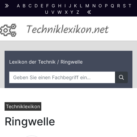
A
B
C
D
E
F
G
H
I
J
K
L
M
N
O
P
Q
R
S
T
U
V
W
X
Y
Z
Techniklexikon.net
Lexikon der Technik
/ Ringwelle
Techniklexikon
Ringwelle