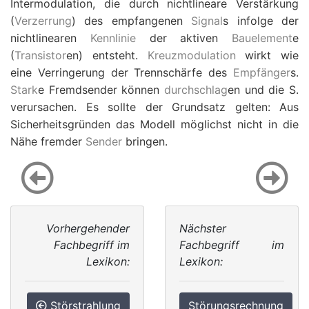
Intermodulation, die durch nichtlineare Verstärkung
(
Verzerrung
) des empfangenen
Signal
s infolge der
nichtlinearen
Kennlinie
der aktiven
Bauelement
e
(
Transistor
en) entsteht.
Kreuzmodulation
wirkt wie
eine Verringerung der Trennschärfe des
Empfänger
s.
Stark
e Fremdsender können
durchschlag
en und die S.
verursachen. Es sollte der Grundsatz gelten: Aus
Sicherheitsgründen das Modell möglichst nicht in die
Nähe fremder
Sender
bringen.
Vorhergehender
Nächster
Fachbegriff im
Fachbegriff im
Lexikon:
Lexikon:
Störstrahlung
Störungsrechnung