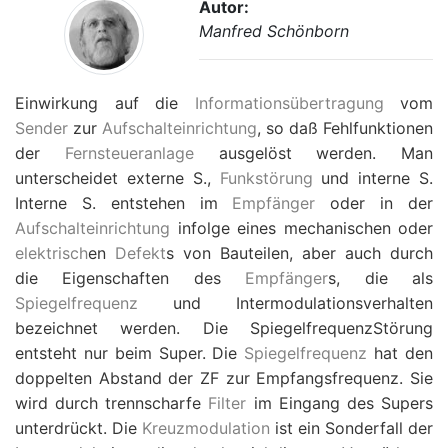
Autor:
Manfred Schönborn
Einwirkung auf die
Informationsübertragung
vom
Sender
zur
Aufschalteinrichtung
, so daß Fehlfunktionen
der
Fernsteueranlage
ausgelöst werden. Man
unterscheidet externe S.,
Funkstörung
und interne S.
Interne S. entstehen im
Empfänger
oder in der
Aufschalteinrichtung
infolge eines mechanischen oder
elektrisch
en
Defekt
s von Bauteilen, aber auch durch
die Eigenschaften des
Empfänger
s, die als
Spiegelfrequenz
und Intermodulationsverhalten
bezeichnet werden. Die SpiegelfrequenzStörung
entsteht nur beim Super. Die
Spiegelfrequenz
hat den
doppelten Abstand der ZF zur Empfangsfrequenz. Sie
wird durch trennscharfe
Filter
im Eingang des Supers
unterdrückt. Die
Kreuzmodulation
ist ein Sonderfall der