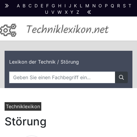
A
B
C
D
E
F
G
H
I
J
K
L
M
N
O
P
Q
R
S
T
U
V
W
X
Y
Z
Techniklexikon.net
Lexikon der Technik
/ Störung
Techniklexikon
Störung