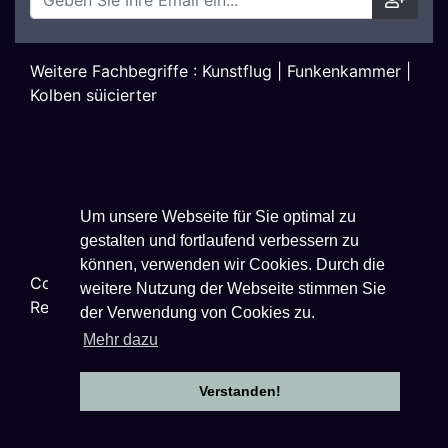
Weitere Fachbegriffe :
Kunstflug
|
Funkenkammer
|
Kolben süicierter
Um unsere Webseite für Sie optimal zu
gestalten und fortlaufend verbessern zu
können, verwenden wir Cookies. Durch die
Copyright ©
2026
Techniklexikon.net - All Rights
weitere Nutzung der Webseite stimmen Sie
Reserved.
der Verwendung von Cookies zu.
Mehr dazu
Verstanden!
Datenschutzhinweise
|
Impressum
|
Nutzungsbestimmungen