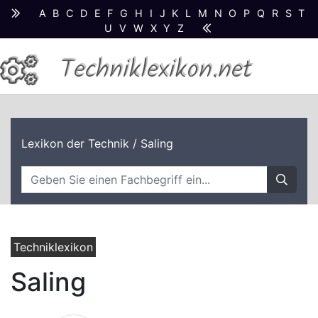
A
B
C
D
E
F
G
H
I
J
K
L
M
N
O
P
Q
R
S
T
U
V
W
X
Y
Z
Techniklexikon.net
Lexikon der Technik
/ Saling
Techniklexikon
Saling