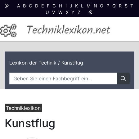
A
B
C
D
E
F
G
H
I
J
K
L
M
N
O
P
Q
R
S
T
U
V
W
X
Y
Z
Techniklexikon.net
Lexikon der Technik
/ Kunstflug
Techniklexikon
Kunstflug