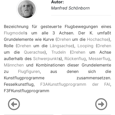
Autor:
Manfred Schönborn
Bezeichnung für gesteuerte Flugbewegungen eines
Flugmodell
s um alle 3 Achsen. Der K. umfaßt
Grundelemente wie Kurve (
Drehen
um die
Hochachse
),
Rolle (
Drehen
um die
Längsachse
),
Looping
(
Drehen
um die
Querachse
),
Trudeln
(
Drehen
um Achse
außerhalb des
Schwerpunkt
s),
Rückenflug
,
Messerflug
,
Männchen
und Kombinationen dieser Grundelemente
zu
Flugfiguren
, aus denen sich die
Kunstflugprogramme zusammensetzen.
Fesselkunstflug,
F3AKunstflugprogramm der FAI
,
F3FKunstflugprogramm