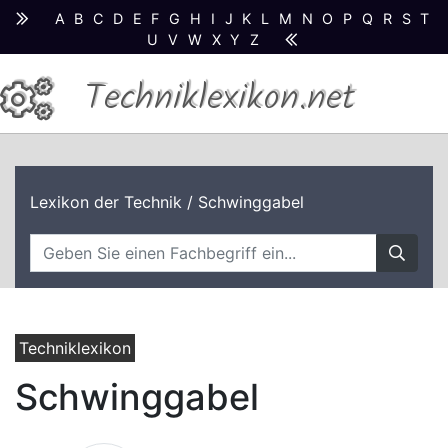
A
B
C
D
E
F
G
H
I
J
K
L
M
N
O
P
Q
R
S
T
U
V
W
X
Y
Z
Techniklexikon.net
Lexikon der Technik
/ Schwinggabel
Techniklexikon
Schwinggabel