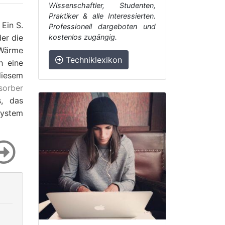
Wissenschaftler, Studenten,
Praktiker & alle Interessierten.
. Ein S.
Professionell dargeboten und
der die
kostenlos zugängig.
 Wärme
Techniklexikon
h eine
diesem
sorber
s, das
ystem