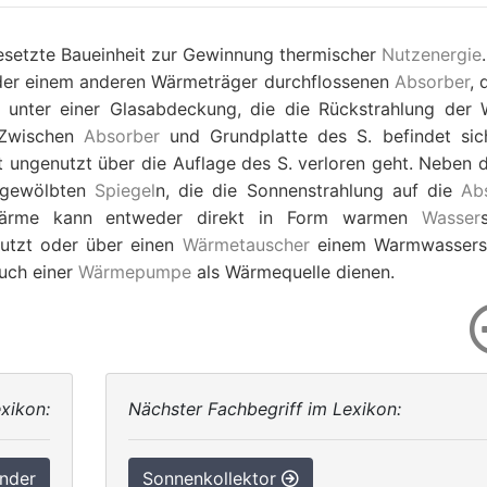
gesetzte Baueinheit zur Gewinnung thermischer
Nutzenergie
er einem anderen Wärmeträger durchflossenen
Absorber
, 
gt unter einer Glasabdeckung, die die Rückstrahlung der
 Zwischen
Absorber
und Grundplatte des S. befindet sic
ungenutzt über die Auflage des S. verloren geht. Neben 
t gewölbten
Spiegel
n, die die Sonnenstrahlung auf die
Ab
Wärme kann entweder direkt in Form warmen
Wasser
utzt oder über einen
Wärmetauscher
einem Warmwassers
uch einer
Wärmepumpe
als Wärmequelle dienen.
xikon:
Nächster Fachbegriff im Lexikon:
nder
Sonnenkollektor