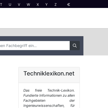
T
U
V
W
X
Y
Z
Techniklexikon.net
Das freie Technik-Lexikon.
Fundierte Informationen zu allen
Fachgebieten der
Ingenieurwissenschaften, für