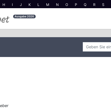
H
I
J
K
L
M
N
O
P
Q
R
S
net
Ausgabe
2026
ieber