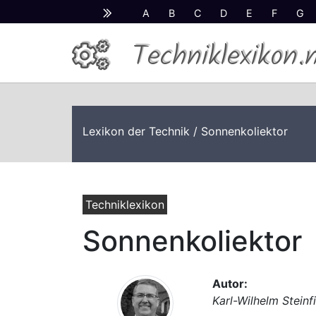
A
B
C
D
E
F
G
Techniklexikon.
Lexikon der Technik
/ Sonnenkoliektor
Techniklexikon
Sonnenkoliektor
Autor:
Karl-Wilhelm Steinf