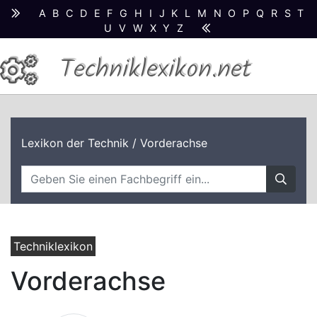
A
B
C
D
E
F
G
H
I
J
K
L
M
N
O
P
Q
R
S
T
U
V
W
X
Y
Z
Techniklexikon.net
Lexikon der Technik
/ Vorderachse
Techniklexikon
Vorderachse