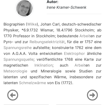
Autor:
Irene Kramer-Schwenk
Biographien (
Wilke
), Johan Carl, deutsch-schwedischer
Physiker, *6.9.1732 Wismar, 18.4.1796 Stockholm; ab
1770 Professor in Stockholm; bedeutende
Arbeit
en zur
Pyro- und zur
Reibungselektrizität
, für die er 1757 eine
Spannungsreihe
aufstellte; konstruierte 1762 eine dem
von A.G.A.A. Volta entwickelten
Elektrophor
ähnliche
Spannungsquelle
; veröffentlichte 1768 eine Karte zur
magnetischen
Inklination
; auch
Arbeit
en zur
Meteorologie
und Mineralogie sowie Studien zur
latenten und spezifischen Wärme, insbesondere zur
latenten
Schmelzwärme
von Eis (1772).