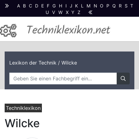
A
B
C
D
E
F
G
H
I
J
K
L
M
N
O
P
Q
R
S
T
U
V
W
X
Y
Z
Techniklexikon.net
Lexikon der Technik
/ Wilcke
Techniklexikon
Wilcke