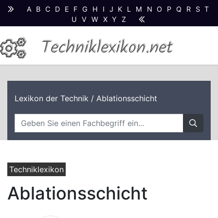
A
B
C
D
E
F
G
H
I
J
K
L
M
N
O
P
Q
R
S
T
U
V
W
X
Y
Z
Techniklexikon.net
Lexikon der Technik
/ Ablationsschicht
Techniklexikon
Ablationsschicht