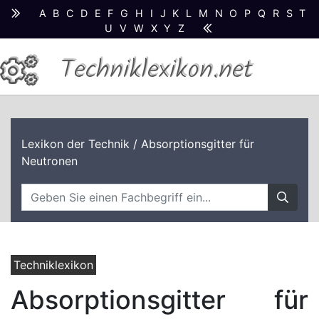
A
B
C
D
E
F
G
H
I
J
K
L
M
N
O
P
Q
R
S
T
U
V
W
X
Y
Z
Techniklexikon.net
Lexikon der Technik
/ Absorptionsgitter für
Neutronen
Techniklexikon
Absorptionsgitter für