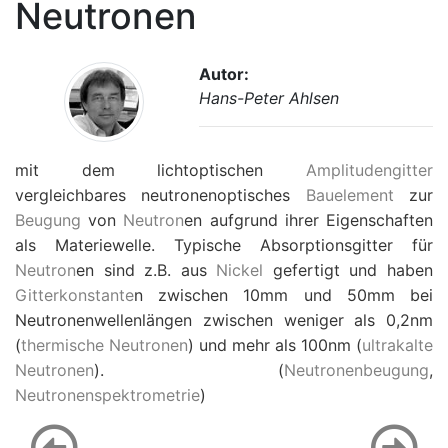
Neutronen
Autor:
Hans-Peter Ahlsen
mit dem lichtoptischen
Amplitudengitter
vergleichbares neutronenoptisches
Bauelement
zur
Beugung
von
Neutron
en aufgrund ihrer Eigenschaften
als Materiewelle. Typische Absorptionsgitter für
Neutron
en sind z.B. aus
Nickel
gefertigt und haben
Gitterkonstante
n zwischen 10
m
m und 50
m
m bei
Neutronenwellenlängen zwischen weniger als 0,2nm
(
thermische Neutronen
) und mehr als 100nm (
ultrakalte
Neutronen
). (
Neutronenbeugung
,
Neutronenspektrometrie
)