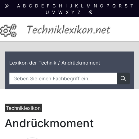
A
B
C
D
E
F
G
H
I
J
K
L
M
N
O
P
Q
R
S
T
U
V
W
X
Y
Z
Techniklexikon.net
Lexikon der Technik
/ Andrückmoment
Techniklexikon
Andrückmoment