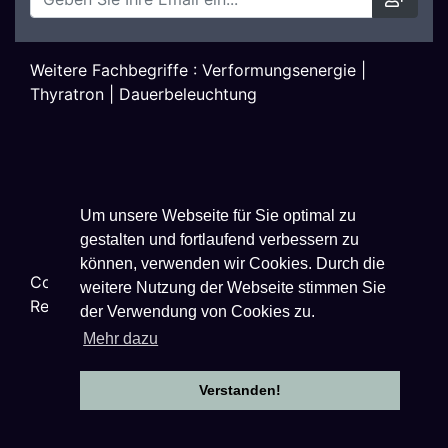
Weitere Fachbegriffe :
Verformungsenergie
|
Thyratron
|
Dauerbeleuchtung
Um unsere Webseite für Sie optimal zu
gestalten und fortlaufend verbessern zu
können, verwenden wir Cookies. Durch die
Copyright ©
2026
Techniklexikon.net - All Rights
weitere Nutzung der Webseite stimmen Sie
Reserved.
der Verwendung von Cookies zu.
Mehr dazu
Verstanden!
Datenschutzhinweise
|
Impressum
|
Nutzungsbestimmungen