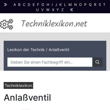
A
B
C
D
E
F
G
H
I
J
K
L
M
N
O
P
Q
R
S
T
U
V
W
X
Y
Z
Techniklexikon.net
Lexikon der Technik
/ Anlaßventil
Techniklexikon
Anlaßventil