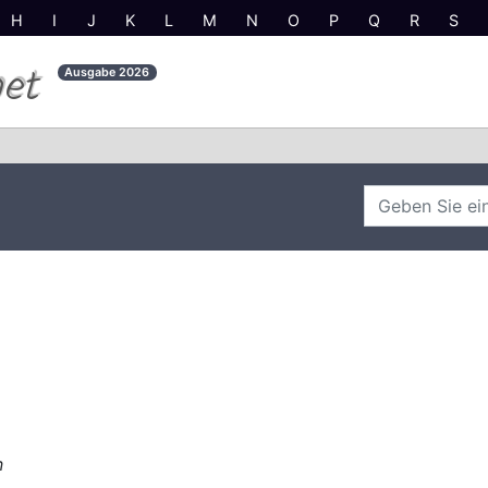
H
I
J
K
L
M
N
O
P
Q
R
S
net
Ausgabe
2026
n