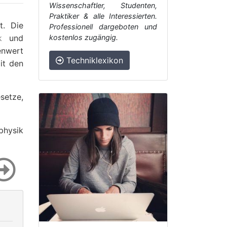
Wissenschaftler, Studenten,
Praktiker & alle Interessierten.
t. Die
Professionell dargeboten und
k
und
kostenlos zugängig.
enwert
Techniklexikon
it den
setze,
physik