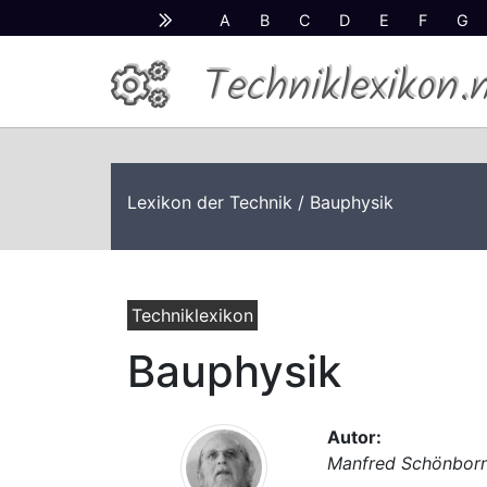
A
B
C
D
E
F
G
Techniklexikon.
Lexikon der Technik
/ Bauphysik
Techniklexikon
Bauphysik
Autor:
Manfred Schönbor