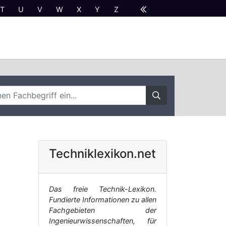
T
U
V
W
X
Y
Z
Techniklexikon.net
Das freie Technik-Lexikon.
Fundierte Informationen zu allen
Fachgebieten der
Ingenieurwissenschaften, für