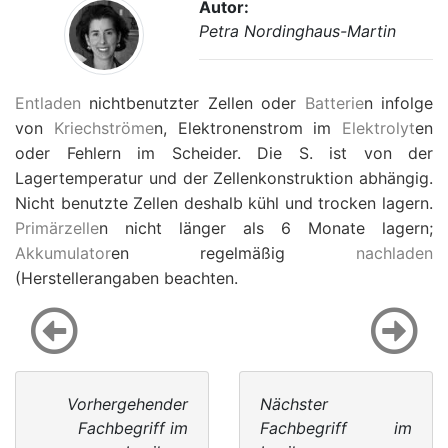
Autor:
Petra Nordinghaus-Martin
Entladen
nichtbenutzter Zellen oder
Batterie
n infolge
von
Kriechströme
n, Elektronenstrom im
Elektrolyt
en
oder Fehlern im Scheider. Die S. ist von der
Lagertemperatur und der Zellenkonstruktion abhängig.
Nicht benutzte Zellen deshalb kühl und trocken lagern.
Primärzelle
n nicht länger als 6 Monate lagern;
Akkumulator
en regelmäßig
nachladen
(Herstellerangaben beachten.
Vorhergehender
Nächster
Fachbegriff im
Fachbegriff im