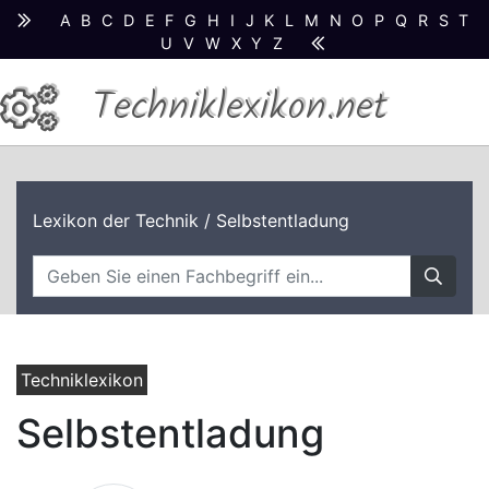
A
B
C
D
E
F
G
H
I
J
K
L
M
N
O
P
Q
R
S
T
U
V
W
X
Y
Z
Techniklexikon.net
Lexikon der Technik
/ Selbstentladung
Techniklexikon
Selbstentladung