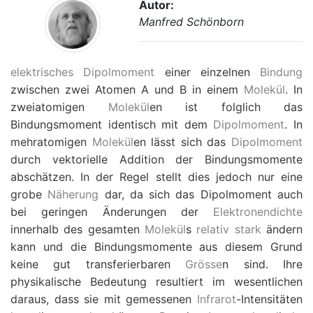
Autor:
Manfred Schönborn
elektrisches Dipolmoment
einer einzelnen
Bindung
zwischen zwei Atomen A und B in einem
Molekül
. In
zweiatomigen
Molekül
en ist folglich das
Bindungsmoment identisch mit dem
Dipolmoment
. In
mehratomigen
Molekül
en lässt sich das
Dipolmoment
durch vektorielle Addition der Bindungsmomente
abschätzen. In der Regel stellt dies jedoch nur eine
grobe
Näherung
dar, da sich das Dipolmoment auch
bei geringen Änderungen der
Elektronendichte
innerhalb des gesamten
Molekül
s
relativ
stark
ändern
kann und die Bindungsmomente aus diesem Grund
keine gut transferierbaren
Grösse
n sind. Ihre
physikalische Bedeutung resultiert im wesentlichen
daraus, dass sie mit gemessenen
Infrarot
-Intensitäten