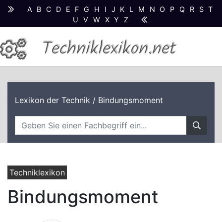
A
B
C
D
E
F
G
H
I
J
K
L
M
N
O
P
Q
R
S
T
U
V
W
X
Y
Z
Techniklexikon.net
Lexikon der Technik
/ Bindungsmoment
Techniklexikon
Bindungsmoment