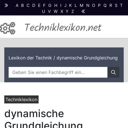
A
B
C
D
E
F
G
H
I
J
K
L
M
N
O
P
Q
R
S
T
U
V
W
X
Y
Z
Techniklexikon.net
Lexikon der Technik
/ dynamische Grundgleichung
Techniklexikon
dynamische
Grundgleichung