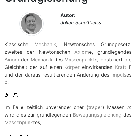
Autor:
Julian Schultheiss
Klassische
Mechanik
, Newtonsches Grundgesetz,
zweites der Newtonschen
Axiom
e, grundlegendes
Axiom
der
Mechanik
des
Massenpunkt
s, postuliert die
Gleichheit der auf einen
Körper
einwirkenden
Kraft
F
und der daraus resultierenden Änderung des
Impuls
es
p
:
.
Im Falle zeitlich unveränderlicher (
träger
) Massen
m
wird dies zur grundlegenden
Bewegungsgleichung
des
Massenpunkt
es,
,