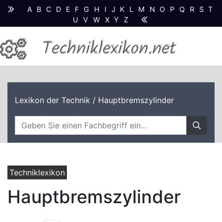
A
B
C
D
E
F
G
H
I
J
K
L
M
N
O
P
Q
R
S
T
U
V
W
X
Y
Z
Techniklexikon.net
Lexikon der Technik
/ Hauptbremszylinder
Techniklexikon
Hauptbremszylinder