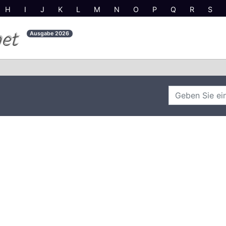
H
I
J
K
L
M
N
O
P
Q
R
S
net
Ausgabe
2026