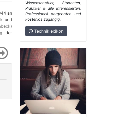
Wissenschaftler, Studenten,
Praktiker & alle Interessierten.
1944 an
Professionell dargeboten und
ik
und
kostenlos zugängig.
nbeck
)
Techniklexikon
ng der