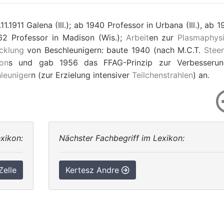
1.1911 Galena (Ill.); ab 1940 Professor in Urbana (Ill.), ab 
962 Professor in Madison (Wis.);
Arbeit
en zur
Plasmaphys
cklung
von Beschleunigern: baute 1940 (nach M.C.T.
Stee
ron
s und gab 1956 das FFAG-Prinzip zur Verbesseru
leuniger
n (zur Erzielung intensiver
Teilchenstrahlen
) an.
xikon:
Nächster Fachbegriff im Lexikon:
Zelle
Kertesz Andre