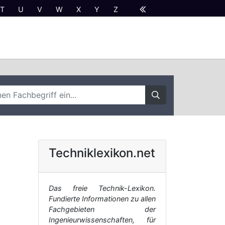
T
U
V
W
X
Y
Z
Techniklexikon.net
Das freie Technik-Lexikon.
Fundierte Informationen zu allen
Fachgebieten der
Ingenieurwissenschaften, für