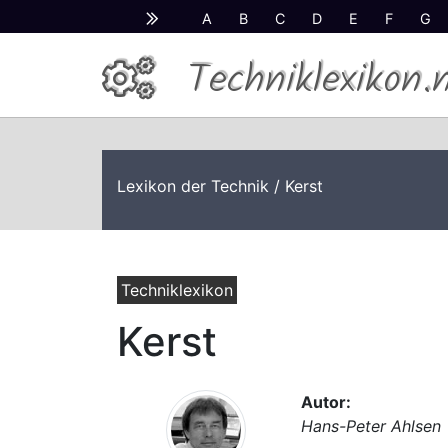
A
B
C
D
E
F
G
Techniklexikon.
Lexikon der Technik
/ Kerst
Techniklexikon
Kerst
Autor:
Hans-Peter Ahlsen