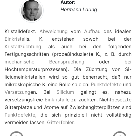
Autor:
Hermann Loring
Kristalldefekt.
Abweichung
vom
Aufbau
des idealen
Einkristall
s. K. entstehen sowohl bei der
Kristallzüchtung
als auch bei den folgenden
Fertigungsschritten (prozeßinduzierte K., z. B. durch
mechanische Beanspruchung
oder bei
Hochtemperaturprozessen). Die Züchtung von Si-
liciumeinkristallen wird so gut beherrscht, daß nur
mikroskopische K. eine Rolle spielen:
Punktdefekte
und
Versetzung
en. Bei
Silicium
gelingt es, nahezu
versetzungsfreie
Einkristall
e zu züchten. Nichtbesetzte
Gitterplätze und Atome auf Zwischengitterplätzen sind
Punktdefekte
, die sich prinzipiell nicht vollständig
vermeiden lassen.
Gitterfehler
.