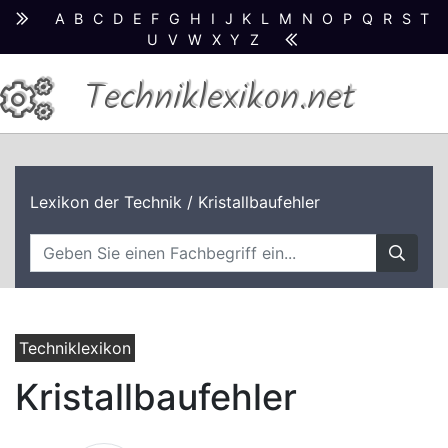
A
B
C
D
E
F
G
H
I
J
K
L
M
N
O
P
Q
R
S
T
U
V
W
X
Y
Z
Techniklexikon.net
Lexikon der Technik
/ Kristallbaufehler
Techniklexikon
Kristallbaufehler