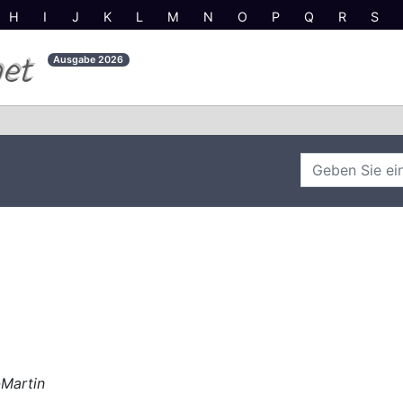
H
I
J
K
L
M
N
O
P
Q
R
S
net
Ausgabe
2026
-Martin