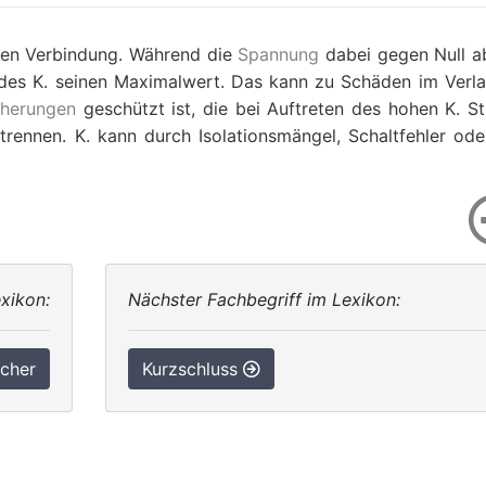
nden Verbindung. Während die
Spannung
dabei gegen Null ab
e des K. seinen Maximalwert. Das kann zu Schäden im Verla
cherungen
geschützt ist, die bei Auftreten des hohen K. S
rennen. K. kann durch Isolationsmängel, Schaltfehler oder
xikon:
Nächster Fachbegriff im Lexikon:
scher
Kurzschluss