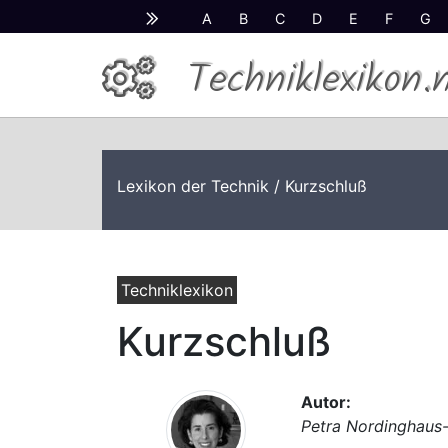
A
B
C
D
E
F
G
Techniklexikon.
Lexikon der Technik
/ Kurzschluß
Techniklexikon
Kurzschluß
Autor:
Petra Nordinghaus