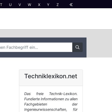
T
U
V
W
X
Y
Z
Techniklexikon.net
Das freie Technik-Lexikon.
Fundierte Informationen zu allen
Fachgebieten der
Ingenieurwissenschaften, für