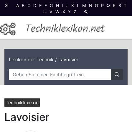
A
B
C
D
E
F
G
H
I
J
K
L
M
N
O
P
Q
R
S
T
U
V
W
X
Y
Z
Techniklexikon.net
Lexikon der Technik
/ Lavoisier
Techniklexikon
Lavoisier