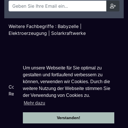
Weitere Fachbegriffe :
Babyzelle
|
Elektroerzeugung
|
Solarkraftwerke
Um unsere Webseite für Sie optimal zu
gestalten und fortlaufend verbessern zu
können, verwenden wir Cookies. Durch die
Copyright ©
2026
Techniklexikon.net - All Rights
weitere Nutzung der Webseite stimmen Sie
Reserved.
der Verwendung von Cookies zu.
Mehr dazu
Verstanden!
Datenschutzhinweise
|
Impressum
|
Nutzungsbestimmungen