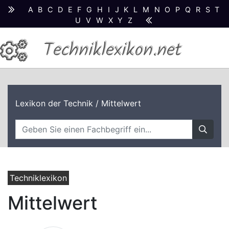
A
B
C
D
E
F
G
H
I
J
K
L
M
N
O
P
Q
R
S
T
U
V
W
X
Y
Z
Techniklexikon.net
Lexikon der Technik
/ Mittelwert
Techniklexikon
Mittelwert